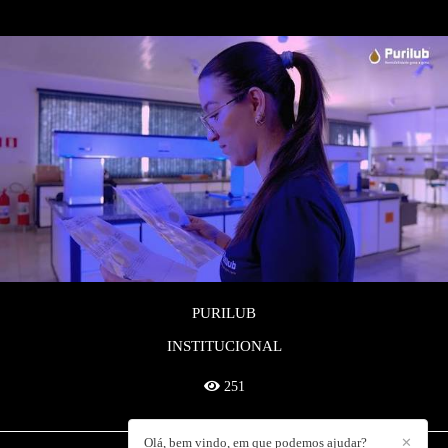
PURILUB
INSTITUCIONAL
251
Olá, bem vindo, em que podemos ajudar?
✕